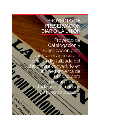
PROYECTO DE
PRESERVACIÓN
DIARIO LA UNIÓN
Proyecto de
Catalogación y
Clasificación para
facilitar el acceso a la
edición digitalizada del
diario para convertirlo en
una herramienta de
utilidad para
investigadores,
estudiantes y curiosos
de nuestro pasado.